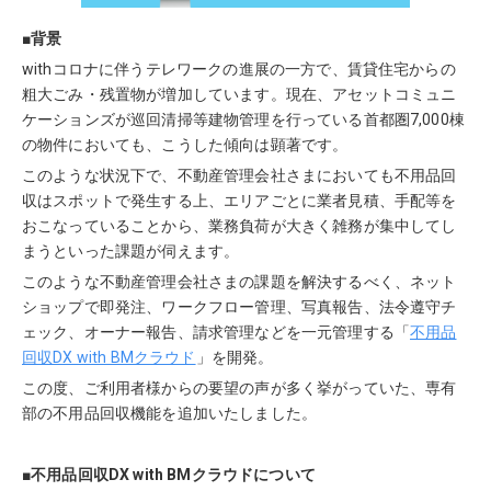
■背景
withコロナに伴うテレワークの進展の一方で、賃貸住宅からの
粗大ごみ・残置物が増加しています。現在、
アセットコミュニ
ケーションズ
が巡回清掃等建物管理を行っている首都圏7,000棟
の物件においても、こうした傾向は顕著です。
このような状況下で、不動産管理会社さまにおいても不用品回
収はスポットで発生する上、エリアごとに業者見積、手配等を
おこなっていることから、業務負荷が大きく雑務が集中してし
まうといった課題が伺えます。
このような不動産管理会社さまの課題を解決するべく、ネット
ショップで即発注、ワークフロー管理、写真報告、法令遵守チ
ェック、オーナー報告、請求管理などを一元管理する「
不用品
回収DX with BMクラウド
」を開発。
この度、ご利用者様からの要望の声が多く挙がっていた、専有
部の不用品回収機能を追加いたしました。
■不用品回収DX with BMクラウドについて