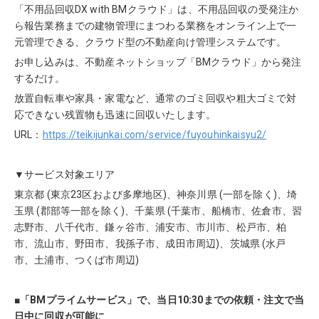
「不用品回収DX with BMクラウド」は、不用品回収の受発注か
ら報告業務までの建物管理にまつわる業務をオンライン上で一
元管理できる、クラウド型の不動産向け管理システムです。
お申し込みは、不動産ネットショップ「BMクラウド」から発注
するだけ。
放置自転車や家具・家電など、通常のゴミ回収や粗大ゴミで対
応できない残置物も迅速に回収いたします。
URL：
https://teikijunkai.com/service/fuyouhinkaisyu2/
▼サービス対象エリア
東京都 (東京23区および多摩地区)、神奈川県 (一部を除く)、埼
玉県 (郡部等一部を除く)、千葉県 (千葉市、船橋市、佐倉市、習
志野市、八千代市、鎌ヶ谷市、浦安市、市川市、松戸市、柏
市、流山市、野田市、我孫子市、成田市周辺)、茨城県 (水戸
市、土浦市、つくば市周辺)
■「BMプライムサービス」で、当日10:30までの依頼・注文で当
日中に回収が可能に